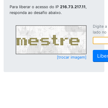
Para liberar o acesso
do IP
216.73.217.11
,
responda ao desafio abaixo.
Digite 
lado no
[trocar imagem]