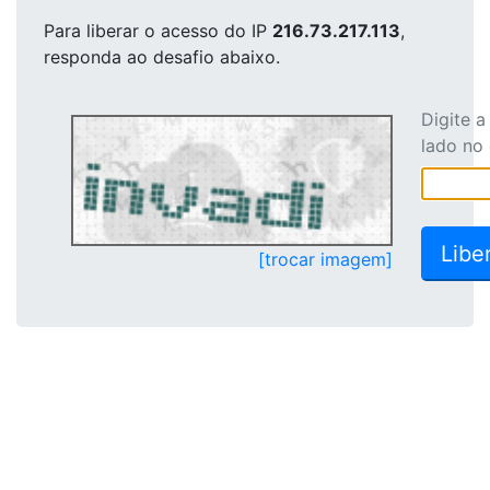
Para liberar o acesso
do IP
216.73.217.113
,
responda ao desafio abaixo.
Digite 
lado no
[trocar imagem]