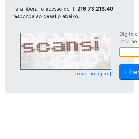
Para liberar o acesso
do IP
216.73.216.40
,
responda ao desafio abaixo.
Digite 
lado no
[trocar imagem]