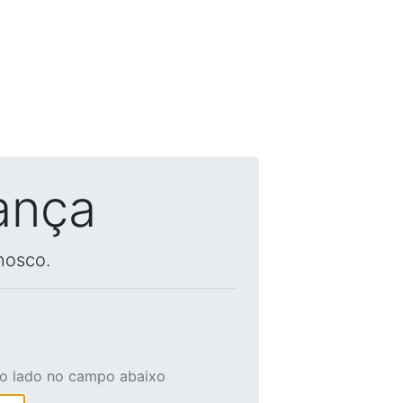
ança
nosco.
ao lado no campo abaixo