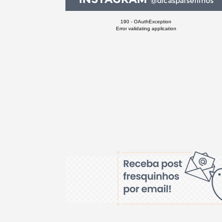
@dicaspaisefilhos
190 - OAuthException
Error validating application