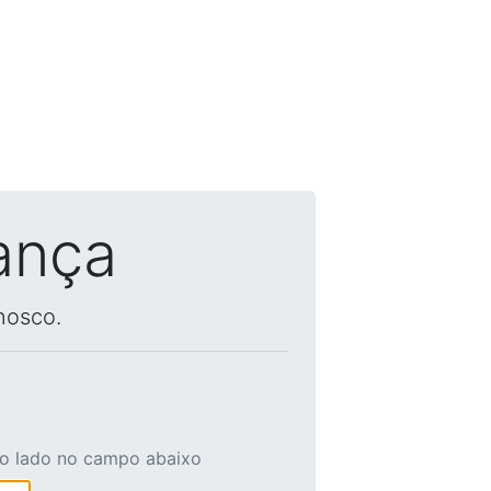
ança
nosco.
ao lado no campo abaixo