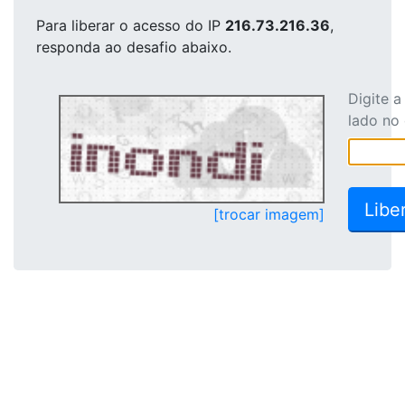
Para liberar o acesso
do IP
216.73.216.36
,
responda ao desafio abaixo.
Digite 
lado no
[trocar imagem]