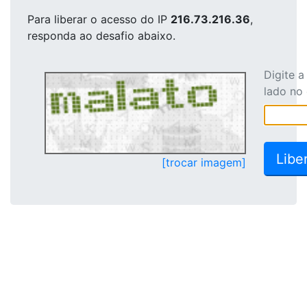
Para liberar o acesso
do IP
216.73.216.36
,
responda ao desafio abaixo.
Digite 
lado no
[trocar imagem]