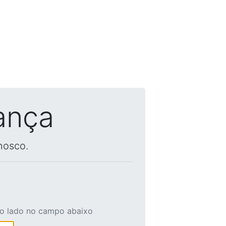
ança
nosco.
ao lado no campo abaixo