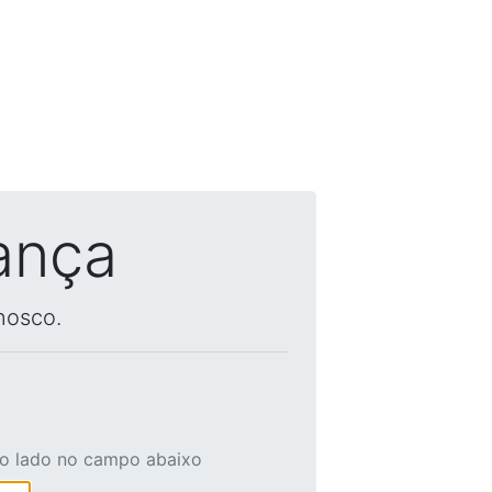
ança
nosco.
ao lado no campo abaixo